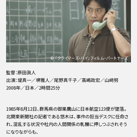
© 『クライマーズ・ハイ』フィルム・パートナーズ
監督：原田眞人
出演：堤真一／堺雅人／尾野真千子／髙嶋政宏／山﨑努
2008年／日本／2時間25分
1985年8月12日、群馬県の御巣鷹山に日本航空123便が墜落。
北関東新聞社の記者である悠木は、事件の担当デスクに任命さ
れ、混乱する状況や社内の人間関係の軋轢に押しつぶされそう
になりながらも、