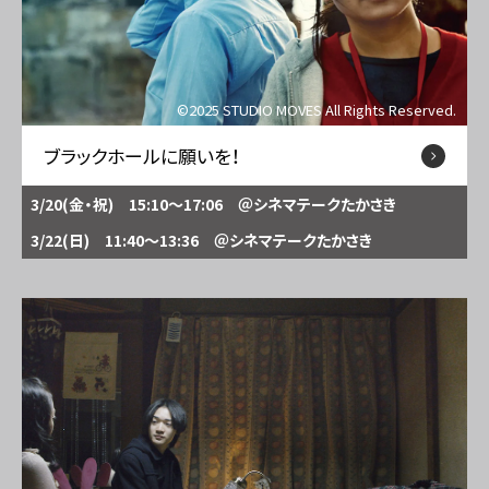
©2025 STUDIO MOVES All Rights Reserved.
ブラックホールに願いを！
3/20(金・祝) 15:10～17:06
＠シネマテークたかさき
3/22(日) 11:40～13:36
＠シネマテークたかさき