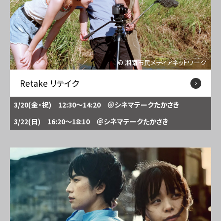
© 湘南市民メディアネットワーク
Retake リテイク
3/20(金・祝) 12:30～14:20
＠シネマテークたかさき
3/22(日) 16:20～18:10
＠シネマテークたかさき