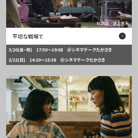
©2023／遠上恵未
平坦な戦場で
3/20(金・祝) 17:50～19:08
＠シネマテークたかさき
3/22(日) 14:20～15:38
＠シネマテークたかさき