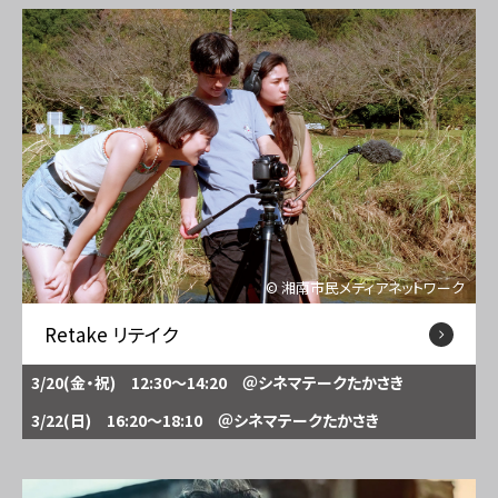
© 湘南市民メディアネットワーク
Retake リテイク
3/20(金・祝) 12:30～14:20
＠シネマテークたかさき
3/22(日) 16:20～18:10
＠シネマテークたかさき