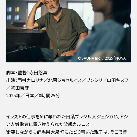
©SAUNA Inc. / 2025「NOVA」
脚本・監督：寺田悠真
出演：西村カロリナ／北原ジョセルイス／ブンシリ／山田キヌヲ
／袴田吉彦
2025年／日本／0時間25分
イラストの仕事をAIに奪われた日系ブラジル人ジェシカと、アジ
ア人労働者に置き換えられた父親カルロス。
衝突しながらも群馬県大泉町にたどり着いた親子は、そこで暮