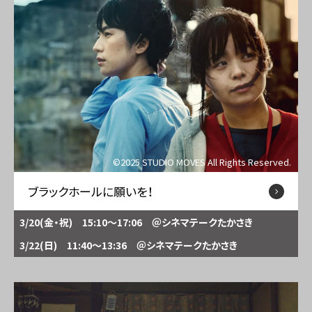
©2025 STUDIO MOVES All Rights Reserved.
ブラックホールに願いを！
3/20(金・祝) 15:10～17:06
＠シネマテークたかさき
3/22(日) 11:40～13:36
＠シネマテークたかさき