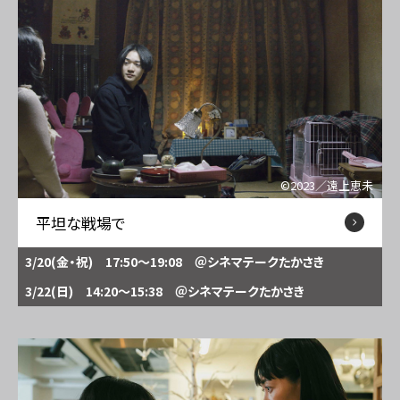
©2023／遠上恵未
平坦な戦場で
3/20(金・祝) 17:50～19:08
＠シネマテークたかさき
3/22(日) 14:20～15:38
＠シネマテークたかさき